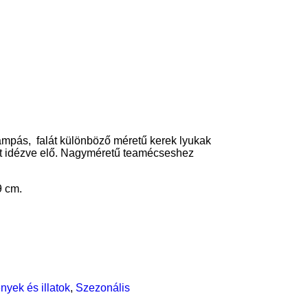
ámpás, falát különböző méretű kerek lyukak
kat idézve elő. Nagyméretű teamécseshez
9 cm.
nyek és illatok
,
Szezonális