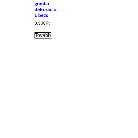
gomba
dekoráció,
L bézs
3.900
Ft
Tovább