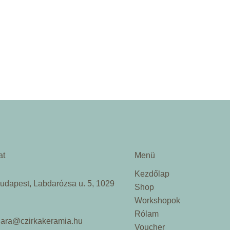
at
Menü
Kezdőlap
udapest, Labdarózsa u. 5, 1029
Shop
Workshopok
Rólam
lara@czirkakeramia.hu
Voucher