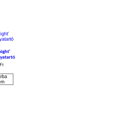
ight’
yatartó
Ft
rba
em