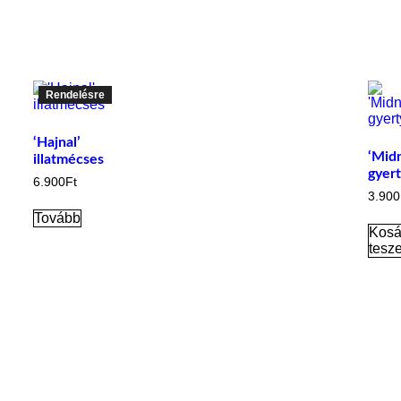
Rendelésre
‘Hajnal’
‘Midn
illatmécses
gyert
6.900
Ft
3.900
Tovább
Kosá
tesz