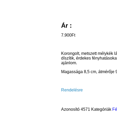
Ár :
7.900
Ft
Korongolt, metszett mélykék l
díszítik, érdekes fényhatáso
ajánlom.
Magassága 8,5 cm, átmérője 
Rendelésre
Azonosító
4571
Kategóriák
Fé