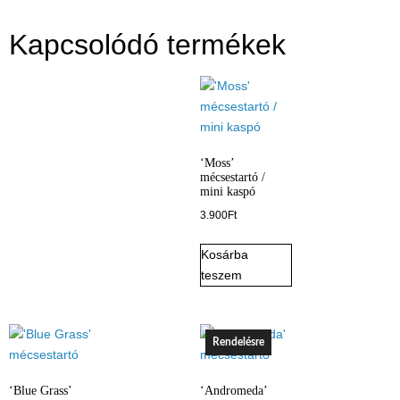
Kapcsolódó termékek
‘Moss’
mécsestartó /
mini kaspó
3.900
Ft
Kosárba
teszem
Rendelésre
‘Blue Grass’
‘Andromeda’