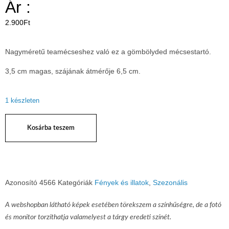
Ár :
2.900
Ft
Nagyméretű teamécseshez való ez a gömbölyded mécsestartó.
3,5 cm magas, szájának átmérője 6,5 cm.
1 készleten
Kosárba teszem
Azonosító
4566
Kategóriák
Fények és illatok
,
Szezonális
A webshopban látható képek esetében törekszem a színhűségre, de a fotó
és monitor torzíthatja valamelyest a tárgy eredeti színét.