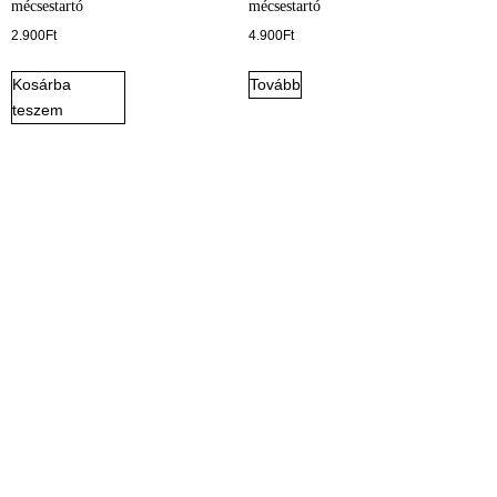
mécsestartó
mécsestartó
2.900
Ft
4.900
Ft
Kosárba
Tovább
teszem