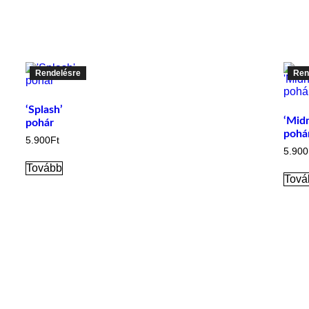
Rendelésre
Ren
‘Splash’
‘Midn
pohár
pohá
5.900
Ft
5.900
Tovább
Tová