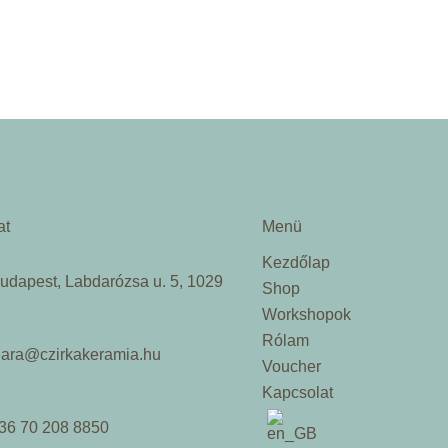
at
Menü
Kezdőlap
udapest, Labdarózsa u. 5, 1029
Shop
Workshopok
Rólam
lara@czirkakeramia.hu
Voucher
Kapcsolat
36 70 208 8850