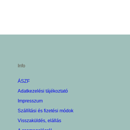
Info
ÁSZF
Adatkezelési tájékoztató
Impresszum
Szállítási és fizetési módok
Visszaküldés, elállás