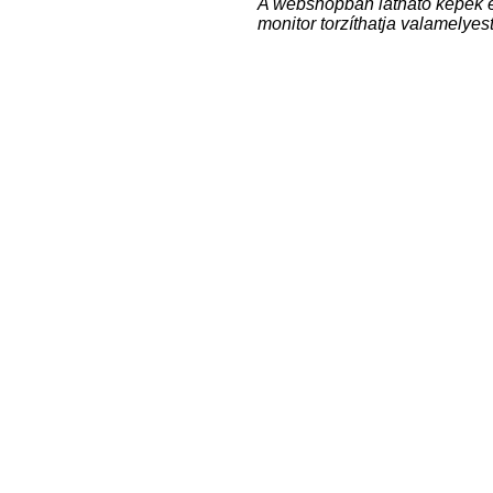
A webshopban látható képek e
monitor torzíthatja valamelyest