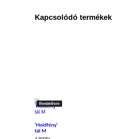
Kapcsolódó termékek
Rendelésre
‘Holdfény’
tál M
4.900
Ft