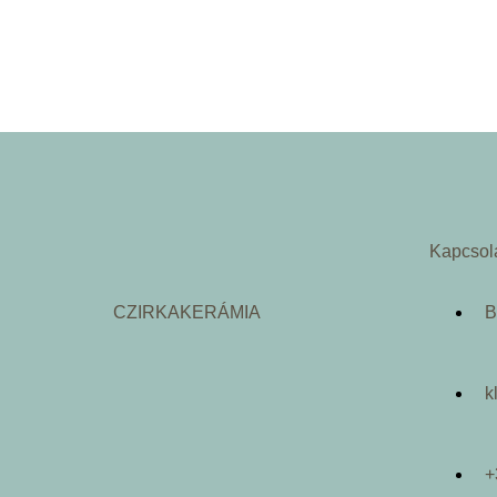
Kapcsol
CZIRKAKERÁMIA
B
k
+