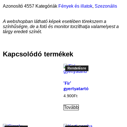
Azonosító
4557
Kategóriák
Fények és illatok
,
Szezonális
A webshopban látható képek esetében törekszem a
színhűségre, de a fotó és monitor torzíthatja valamelyest a
tárgy eredeti színét.
Kapcsolódó termékek
Rendelésre
‘Fir’
gyertyatartó
4.900
Ft
Tovább