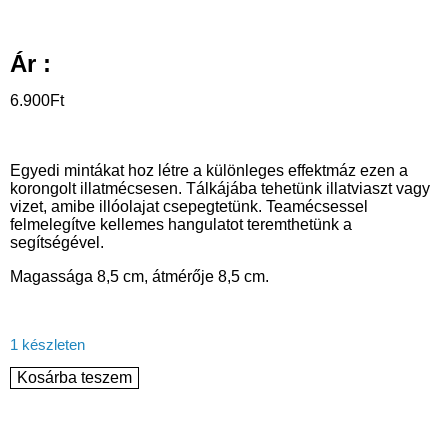
Ár :
6.900
Ft
Egyedi mintákat hoz létre a különleges effektmáz ezen a
korongolt illatmécsesen. Tálkájába tehetünk illatviaszt vagy
vizet, amibe illóolajat csepegtetünk. Teamécsessel
felmelegítve kellemes hangulatot teremthetünk a
segítségével.
Magassága 8,5 cm, átmérője 8,5 cm.
1 készleten
Kosárba teszem