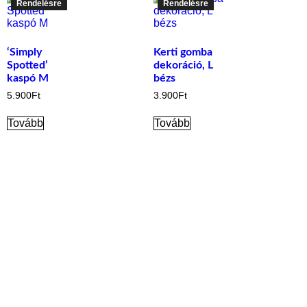
Rendelésre
Rendelésre
‘Simply
Kerti gomba
Spotted’
dekoráció, L
kaspó M
bézs
5.900
Ft
3.900
Ft
Tovább
Tovább