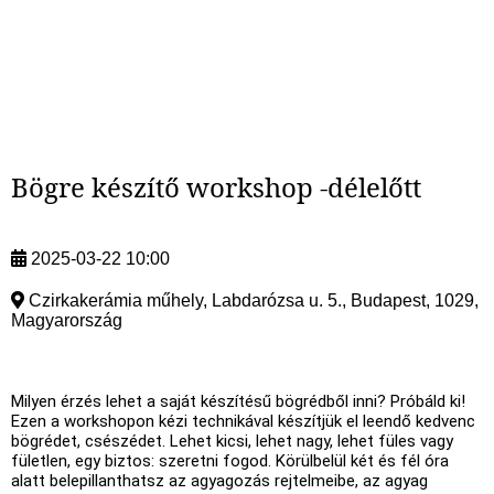
Bögre készítő workshop -délelőtt
2025-03-22 10:00
Czirkakerámia műhely, Labdarózsa u. 5., Budapest, 1029,
Magyarország
Milyen érzés lehet a saját készítésű bögrédből inni? Próbáld ki!
Ezen a workshopon kézi technikával készítjük el leendő kedvenc
bögrédet, csészédet. Lehet kicsi, lehet nagy, lehet füles vagy
fületlen, egy biztos: szeretni fogod. Körülbelül két és fél óra
alatt belepillanthatsz az agyagozás rejtelmeibe, az agyag