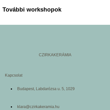
További workshopok
CZIRKAKERÁMIA
Kapcsolat
Budapest, Labdarózsa u. 5, 1029
klara@czirkakeramia.hu