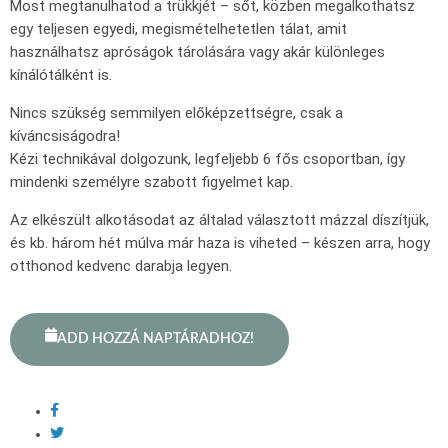
Most megtanulhatod a trükkjét – sőt, közben megalkothatsz
egy teljesen egyedi, megismételhetetlen tálat, amit
használhatsz apróságok tárolására vagy akár különleges
kínálótálként is.
Nincs szükség semmilyen előképzettségre, csak a
kíváncsiságodra!
Kézi technikával dolgozunk, legfeljebb 6 fős csoportban, így
mindenki személyre szabott figyelmet kap.
Az elkészült alkotásodat az általad választott mázzal díszítjük,
és kb. három hét múlva már haza is viheted – készen arra, hogy
otthonod kedvenc darabja legyen.
ADD HOZZÁ NAPTÁRADHOZ!