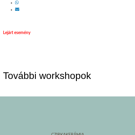
Lejárt esemény
További workshopok