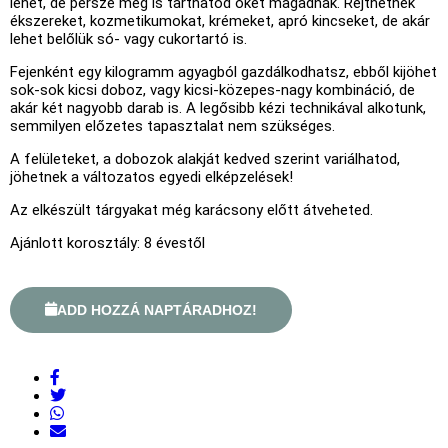
lehet, de persze meg is tarthatod őket magadnak. Rejthetnek
ékszereket, kozmetikumokat, krémeket, apró kincseket, de akár
lehet belőlük só- vagy cukortartó is.
Fejenként egy kilogramm agyagból gazdálkodhatsz, ebből kijöhet
sok-sok kicsi doboz, vagy kicsi-közepes-nagy kombináció, de
akár két nagyobb darab is. A legősibb kézi technikával alkotunk,
semmilyen előzetes tapasztalat nem szükséges.
A felületeket, a dobozok alakját kedved szerint variálhatod,
jöhetnek a változatos egyedi elképzelések!
Az elkészült tárgyakat még karácsony előtt átveheted.
Ajánlott korosztály: 8 évestől
ADD HOZZÁ NAPTÁRADHOZ!