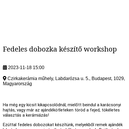
Fedeles dobozka készítő workshop
2023-11-18 15:00
Czirkakerámia műhely, Labdarózsa u. 5., Budapest, 1029,
Magyarország
Ha még egy kicsit kikapcsolódnál, mielőtt beindul a karácsonyi
hajtás, vagy már az ajándékötleteken töröd a fejed, tökéletes
választás a kerámiázás!
Ezúttal fedeles dobozokat készítünk, melyekből remek ajándék