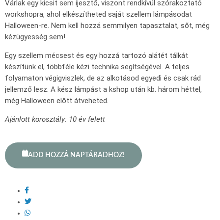
Várlak egy kicsit sem ijesztő, viszont rendkívül szórakoztató
workshopra, ahol elkészítheted saját szellem lámpásodat
Halloween-re. Nem kell hozzá semmilyen tapasztalat, sőt, még
kézügyesség sem!
Egy szellem mécsest és egy hozzá tartozó alátét tálkát
készítünk el, többféle kézi technika segítségével. A teljes
folyamaton végigviszlek, de az alkotásod egyedi és csak rád
jellemző lesz. A kész lámpást a kshop után kb. három héttel,
még Halloween előtt átveheted.
Ajánlott korosztály: 10 év felett
ADD HOZZÁ NAPTÁRADHOZ!