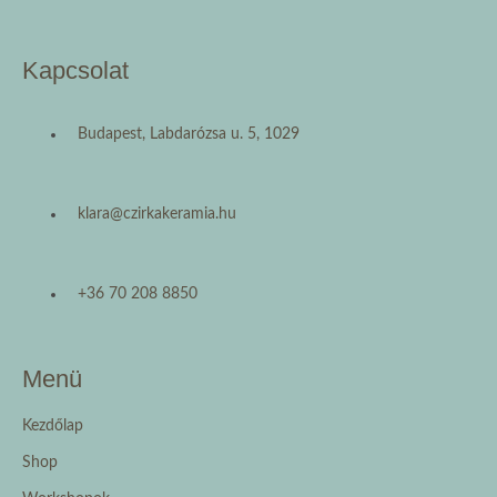
Kapcsolat
Budapest, Labdarózsa u. 5, 1029
klara@czirkakeramia.hu
+36 70 208 8850
Menü
Kezdőlap
Shop